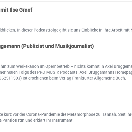
mit Ilse Graef
blicken. In dieser Podcastfolge gibt sie uns Einblicke in ihre Arbeit m
üggemann (Publizist und Musikjournalist)
is hin zum Werkekanon im Opernbetrieb – nichts kommt in Axel Brüggem
 einer neuen Folge des PRO MUSIK Podcasts. Axel Brüggemanns Homepage
3962511593) ist erschienen beim Verlag Frankfurter Allgemeine Buch.
e kurz vor der Corona-Pandemie die Metamorphose zu Hannah. Seit ihrer
 Panflötistin und erklärt ihr Instrument.