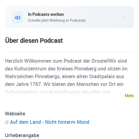
In Podcasts werben
Schalte jetzt Werbung in Podcasts.
Über diesen Podcast
Herzlich Willkommen zum Podcast der Drostei!Wir sind
das Kulturzentrum des Kreises Pinneberg und sitzen im
Wahrzeichen Pinnebergs, einem alten Stadtpalais aus
dem Jahre 1767. Wir bieten den Menschen vor Ort ein
Kulturangebot, von Ausstellungen aktueller und
Mehr
zeitgenössischer Kunst, über Konzerte, Lesungen bis hin
zu einem umfangreichen Kultur Angebot für Kinder und
Webseite
Jugendliche.Und jetzt machen wir auch noch einen
Auf dem Land - Nicht hinterm Mond
Podcast! Warum? Auch wir sind pandemiebedingt
publikumslos und möchten dennoch Themen setzen und
Urheberangabe
Menschen erreichen. Als Kulturknotenpunkt des Landes