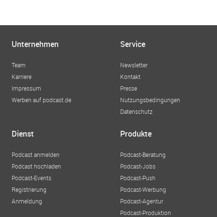
Unternehmen
Service
Team
Newsletter
Karriere
Kontakt
Impressum
Presse
Werben auf podcast.de
Nutzungsbedingungen
Datenschutz
Dienst
Produkte
Podcast anmelden
Podcast-Beratung
Podcast hochladen
Podcast-Jobs
Podcast-Events
Podcast-Push
Registrierung
Podcast-Werbung
Anmeldung
Podcast-Agentur
Podcast-Produktion