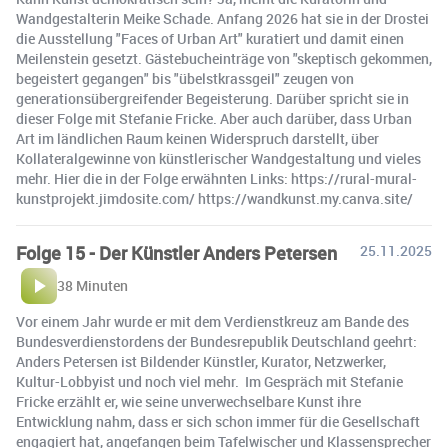
Wandgestalterin Meike Schade. Anfang 2026 hat sie in der Drostei
die Ausstellung "Faces of Urban Art" kuratiert und damit einen
Meilenstein gesetzt. Gästebucheinträge von "skeptisch gekommen,
begeistert gegangen" bis "übelstkrassgeil" zeugen von
generationsübergreifender Begeisterung. Darüber spricht sie in
dieser Folge mit Stefanie Fricke. Aber auch darüber, dass Urban
Art im ländlichen Raum keinen Widerspruch darstellt, über
Kollateralgewinne von künstlerischer Wandgestaltung und vieles
mehr. Hier die in der Folge erwähnten Links: https://rural-mural-
kunstprojekt.jimdosite.com/ https://wandkunst.my.canva.site/
Folge 15 - Der Künstler Anders Petersen
25.11.2025
38 Minuten
Vor einem Jahr wurde er mit dem Verdienstkreuz am Bande des
Bundesverdienstordens der Bundesrepublik Deutschland geehrt:
Anders Petersen ist Bildender Künstler, Kurator, Netzwerker,
Kultur-Lobbyist und noch viel mehr. Im Gespräch mit Stefanie
Fricke erzählt er, wie seine unverwechselbare Kunst ihre
Entwicklung nahm, dass er sich schon immer für die Gesellschaft
engagiert hat, angefangen beim Tafelwischer und Klassensprecher