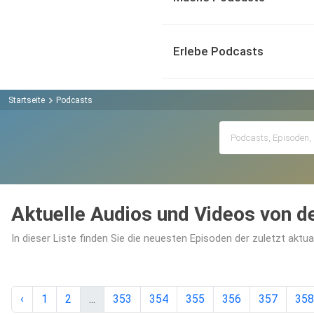
Erlebe Podcasts
Startseite
Podcasts
Aktuelle Audios und Videos von 
In dieser Liste finden Sie die neuesten Episoden der zuletzt aktu
‹
1
2
...
353
354
355
356
357
358