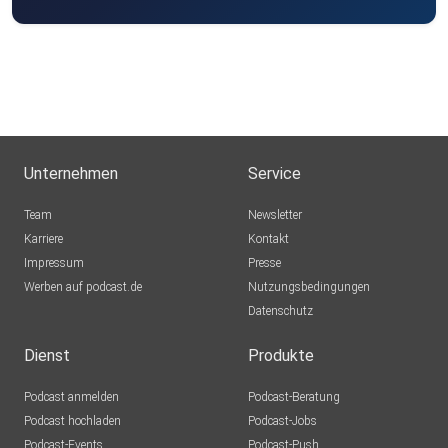
Unternehmen
Service
Team
Newsletter
Karriere
Kontakt
Impressum
Presse
Werben auf podcast.de
Nutzungsbedingungen
Datenschutz
Dienst
Produkte
Podcast anmelden
Podcast-Beratung
Podcast hochladen
Podcast-Jobs
Podcast-Events
Podcast-Push