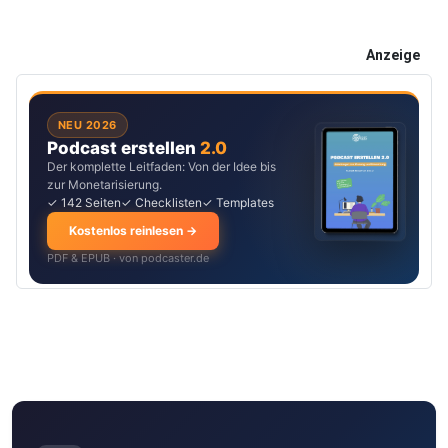
Anzeige
NEU 2026
Podcast erstellen
2.0
Der komplette Leitfaden: Von der Idee bis
zur Monetarisierung.
✓ 142 Seiten
✓ Checklisten
✓ Templates
Kostenlos reinlesen →
PDF & EPUB · von podcaster.de