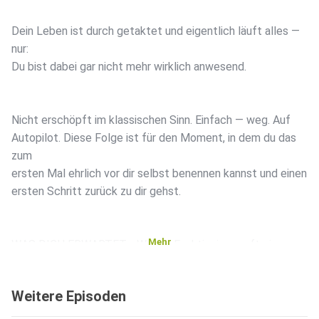
Dein Leben ist durch getaktet und eigentlich läuft alles —
nur:
Du bist dabei gar nicht mehr wirklich anwesend.
Nicht erschöpft im klassischen Sinn. Einfach — weg. Auf
Autopilot. Diese Folge ist für den Moment, in dem du das
zum
ersten Mal ehrlich vor dir selbst benennen kannst und einen
ersten Schritt zurück zu dir gehst.
Mehr
WAS DICH ERWARTET— Warum Funktionieren oft eine
erlernte Form von Sicherheit ist — und nicht deine Wahrheit
— Was
Weitere Episoden
dein Körper dir schon lange sagt — und warum du ihn nicht
hörst—