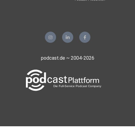
____________________________________________
Über den Podcast: In dem Podcast Marketing im Kopf soll
es
um die Frage gehen, was notwendig ist, um ein Produkt
oder eine
podcast.de ~ 2004-2026
Dienstleistung gut vermarkten zu können und was für
grundsätzliche Strategien verfolgt und ganz leicht
umgesetzt
werden können. Egal, ob du selbst im Bereich Marketing
arbeitest,
oder, ob du dich einfach nur für das Thema interessierst, in
diesem Marketing-Podcast lernst du alle Grundlagen und
Strategien, die aktuell im Marketing verwendet werden.