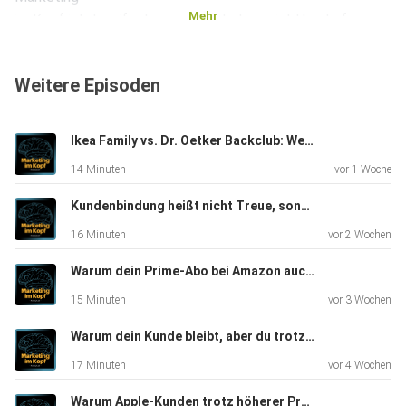
Mehr
im Kopf ist Jennifer Lapp zu Gast. Jenny ist Head of
Growth für
Lateinamerika und den deutschsprachigen und
Weitere Episoden
französischen Raum
bei HubSpot. Sie war unter anderem schon in Interviews bei
der
Ikea Family vs. Dr. Oetker Backclub: Wer bindet die treueren Kunden? - #256
W&V und OMR.
14 Minuten
vor 1 Woche
Kundenbindung heißt nicht Treue, sondern Share of Wallet - #255
Solltest du HubSpot nicht kennen: HubSpot ist eine der
16 Minuten
vor 2 Wochen
weltweit
bekanntesten CRM- und Marketingplattformen. Unter den
Warum dein Prime-Abo bei Amazon auch Music und Video hat - #254
über
15 Minuten
vor 3 Wochen
270.000 Kunden finden sich Unternehmen wie WWF,
Personio, Suzuki,
Warum dein Kunde bleibt, aber du trotzdem Umsatz verlierst - #253
Casio und vielen vielen weiteren.
17 Minuten
vor 4 Wochen
Warum Apple-Kunden trotz höherer Preise nicht wechseln - #252