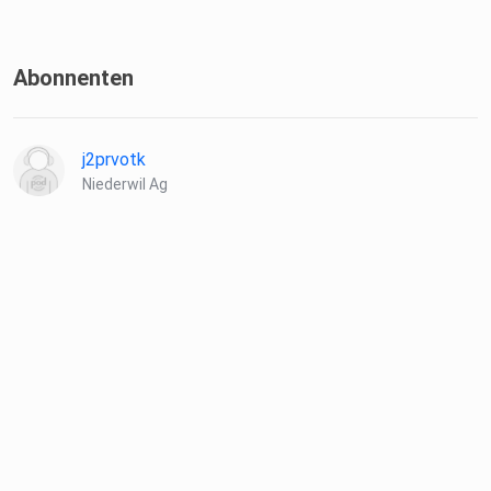
Hier kannst du Jenny erreichen:
Abonnenten
Linkedin:
⁠⁠⁠⁠⁠⁠⁠⁠⁠⁠⁠⁠⁠⁠⁠⁠⁠⁠⁠⁠⁠⁠⁠⁠⁠⁠⁠⁠⁠⁠⁠⁠https://www.linkedin.com/in/lappjennifer/⁠
j2prvotk
Niederwil Ag
____________________________________________
Unternehmen:
HubSpot: ⁠https://www.hubspot.de⁠
____________________________________________