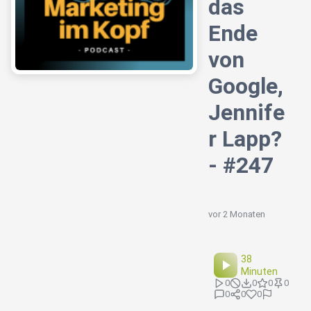
das
Ende
von
Google,
Jennife
r Lapp?
- #247
vor 2 Monaten
38
Minuten
0
0
0
0
0
0
0