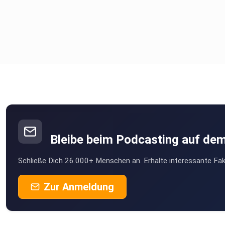
oder, ob du dich einfach nur für das Thema interessierst, in
diesem Marketing-Podcast lernst du alle Grundlagen und
Strategien, die aktuell im Marketing verwendet werden.
____________________________________________
Vernetz dich gerne auf LinkedIn:
⁠⁠⁠⁠⁠⁠⁠⁠⁠⁠⁠⁠⁠⁠https://www.linkedin.com/in/luisbinder/⁠ ⁠⁠⁠⁠⁠⁠⁠⁠⁠⁠⁠⁠⁠
Bleibe beim Podcasting auf de
Schließe Dich 26.000+ Menschen an. Erhalte interessante Fak
Instagram:
⁠⁠⁠⁠⁠⁠⁠⁠⁠⁠⁠⁠⁠https://www.instagram.com/marketingimkopf/⁠⁠⁠⁠⁠⁠⁠⁠⁠⁠⁠⁠⁠
Zur Anmeldung
Du hast Fragen, Anregungen oder Ideen? Melde dich
unter: marketingimkopf@gmail.com