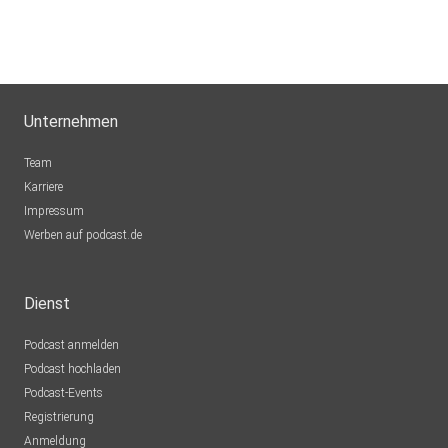
Die Website zum Podcast findest du hier.
[⁠⁠⁠https://bit.ly/2WN7tH5⁠⁠⁠]
Unternehmen
Team
Karriere
Impressum
Werben auf podcast.de
Dienst
Podcast anmelden
Podcast hochladen
Podcast-Events
Registrierung
Anmeldung