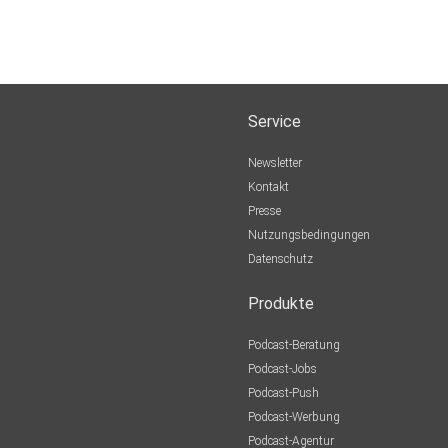
Service
Newsletter
Kontakt
Presse
Nutzungsbedingungen
Datenschutz
Produkte
Podcast-Beratung
Podcast-Jobs
Podcast-Push
Podcast-Werbung
Podcast-Agentur