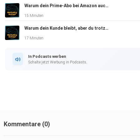
Warum dein Prime-Abo bei Amazon auch Music und Video hat - #254
15 Minuten
____________________________________________
Warum dein Kunde bleibt, aber du trotzdem Umsatz verlierst - #253
17 Minuten
Hier kannst du Constantin erreichen:
In Podcasts werben
Schalte jetzt Werbung in Podcasts.
Linkedin:
⁠⁠⁠⁠⁠⁠⁠⁠⁠⁠⁠⁠⁠⁠⁠⁠⁠⁠⁠⁠⁠⁠⁠⁠⁠⁠⁠⁠⁠⁠⁠https://www.linkedin.com/in/constantin-kaindl/⁠
____________________________________________
Unternehmen:
Kommentare (0)