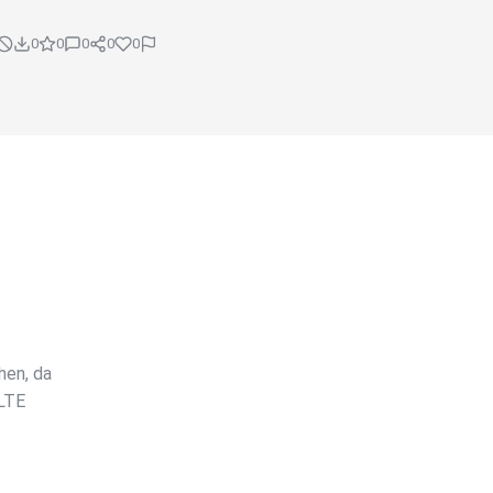
0
0
0
0
0
hen, da
LTE