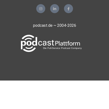
Für dich:
podcast.de ~ 2004-2026
0€ Webinar: Einführung ins Neuro-Training.
Erfahre die 3 Grundprinzipien für erfolgreiches Training und
Therapie. Melde dich hier an:
https://neuroathletik-training.de/webinar-neuro-
grundprinzipien