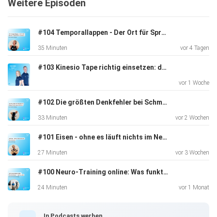
Weitere Episoden
Unterschied machen und warum es oft nicht die eine große
Maßnahme
braucht, sondern viele einfache Reize, die zusammen einen
#104 Temporallappen - Der Ort für Sprache, Gedächtnis & Emotionen
spürbaren Effekt haben.
35 Minuten
vor 4 Tagen
#103 Kinesio Tape richtig einsetzen: der Unterschied, den viele übersehen - mit Oliver Derigs
vor 1 Woche
#102 Die größten Denkfehler bei Schmerzen im unteren Rücken
Dich erwartet in dieser Folge:
33 Minuten
vor 2 Wochen
#101 Eisen - ohne es läuft nichts im Nervensystem
warum für uns eine gute Morgenroutine nicht
27 Minuten
vor 3 Wochen
kompliziert sein muss, sondern vor allem alltagstauglich
#100 Neuro-Training online: Was funktioniert – und was nicht
und regelmäßig funktionieren sollte
24 Minuten
vor 1 Monat
In Podcasts werben