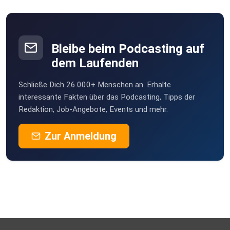
Neuro 360 ist der Podcast für Therapeuten, Trainer und
gesundheitsbewusste Menschen, die mit Neuroathletik
und
neurozentriertem Training Schmerzen reduzieren,
Bleibe beim Podcasting auf
Bewegungsqualität
dem Laufenden
verbessern und Leistung steigern wollen. Lisa und Andreas
Könings
Schließe Dich 26.000+ Menschen an. Erhalte
geben ihrem Neuro Podcast praxiserprobtes,
interessante Fakten über das Podcasting, Tipps der
Redaktion, Job-Angebote, Events und mehr.
evidenzbasiertes
Wissen rund um Nervensystem und Gehirn weiter - klar und
Zur Anmeldung
einfach
erklärt, damit du Neuro-Training direkt in Therapie, Training
und
Alltag umsetzen kannst.