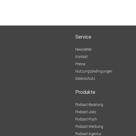
Service
Newsletter
Kontakt
Presse
Nutzungsbedingungen
Datenschutz
Produkte
Podcast-Beratung
Podcast-Jobs
Podcast-Push
Podcast-Werbung
Podcast-Agentur