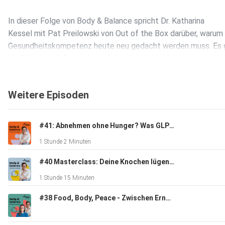
In dieser Folge von Body & Balance spricht Dr. Katharina
Kessel mit Pat Preilowski von Out of the Box darüber, warum
Gesundheitskompetenz heute neu gedacht werden muss. Es
die Fähigkeit, Informationen kritisch zu hinterfragen,
Unsicherheiten auszuhalten und trotz wachsender technologi
Unterstützung eigenständig abzuwägen.
Weitere Episoden
Gemeinsam werfen sie einen Blick auf die Chancen und Grenz
#41: Abnehmen ohne Hunger? Was GLP-1 wirklich verändert
KI im Gesundheitskontext und darauf, warum nicht die Menge
1 Stunde 2 Minuten
Wissen entscheidend ist, sondern der Umgang damit.
#40 Masterclass: Deine Knochen lügen nicht – Was dein Skelett über deinen Stoffwechsel verrät
1 Stunde 15 Minuten
Viel Freude beim Hören.
#38 Food, Body, Peace - Zwischen Ernährungsregeln und Körpergefühl: Ein Weg zurück zur Balance