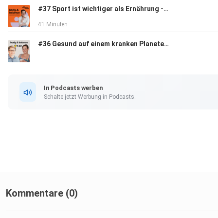
www.outoftheb-ox.com @outofthebox.science
#37 Sport ist wichtiger als Ernährung -Warum Bewegung mehr kann als jedes Superfood
41 Minuten
#36 Gesund auf einem kranken Planeten? Mobilität, Ernährung & mentale Gesundheit in der Klimakrise
Dr. Katharina Kessel
In Podcasts werben
Coach für evidenzbasierte Gesundheit & Krafttraining
Schalte jetzt Werbung in Podcasts.
kontakt@drkatharinakessel.com
www.bodyandbalance.net @drkatharinakessel
Kommentare (0)