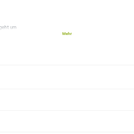
 geht um
Mehr
scher
en von
 an