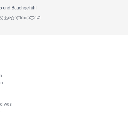
s und Bauchgefühl
0
0
0
0
0
en
in
nd was
–