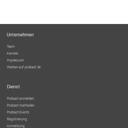
Unternehmen
Team
Karriere
Impressum
Werben auf podcast.de
Dienst
Podcast anmelden
Podcast hochladen
Podcast-Events
Registrierung
Anmeldung