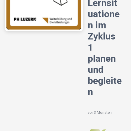
Lernsit
uatione
n im
Zyklus
1
planen
und
begleite
n
vor 3 Monaten