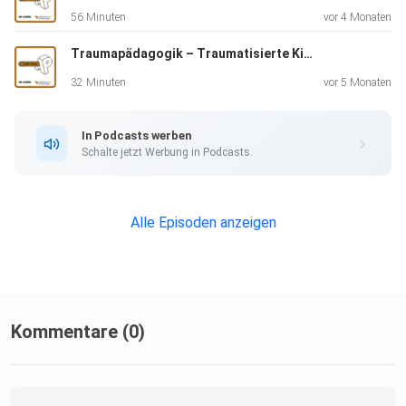
Weiterbildungen der PH Luzern:
56 Minuten
vor 4 Monaten
Traumapädagogik – Traumatisierte Kinder in der Schule verstehen und unterstützen
CAS 4-8: Unterrichten in heterogenen Gruppen im Zyklus 1
32 Minuten
vor 5 Monaten
In Podcasts werben
Schalte jetzt Werbung in Podcasts.
Raumgestaltung und Materialangebot – kreativ spielenim
Kindergarten
Alle Episoden anzeigen
Websites:
Kommentare (0)
Lerngelegenheiten für Kinder bis 4