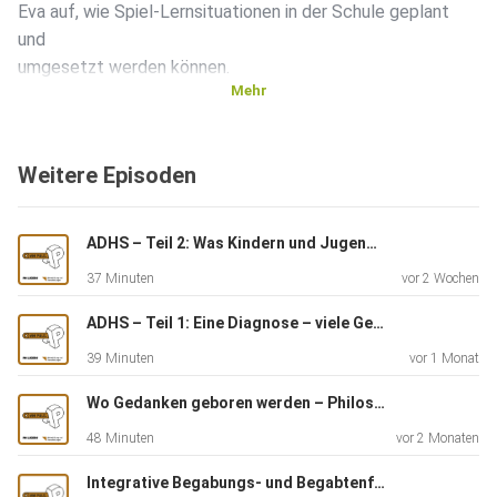
Eva auf, wie Spiel-Lernsituationen in der Schule geplant
und
umgesetzt werden können.
Mehr
Laura und Eva sind als Mentorinnen auf der Kindergarten-
Weitere Episoden
und
Unterstufe an der PH Luzern tätig. Beide verfügen über
langjährige Unterrichtserfahrung im Zyklus 1.Laura leitet
ADHS – Teil 2: Was Kindern und Jugendlichen in der Schule hilft
zudem
37 Minuten
vor 2 Wochen
den CAS 4-8, während Eva zusätzlich als Schulleiterin in
Stans
ADHS – Teil 1: Eine Diagnose – viele Gesichter
aktiv ist.
39 Minuten
vor 1 Monat
Wo Gedanken geboren werden – Philosophieren mit Kindern und Jugendlichen
48 Minuten
vor 2 Monaten
Integrative Begabungs- und Begabtenförderung – «Alle Kinder sollen gut abgeholt werden»