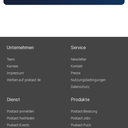
Unternehmen
Service
Team
Newsletter
Karriere
Kontakt
Impressum
Presse
Werben auf podcast.de
Nutzungsbedingungen
Datenschutz
Dienst
Produkte
Podcast anmelden
Podcast-Beratung
Podcast hochladen
Podcast-Jobs
Podcast-Events
Podcast-Push