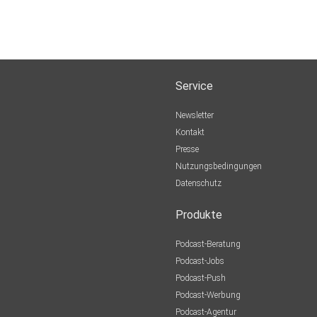
Service
Newsletter
Kontakt
Presse
Nutzungsbedingungen
Datenschutz
Produkte
Podcast-Beratung
Podcast-Jobs
Podcast-Push
Podcast-Werbung
Podcast-Agentur