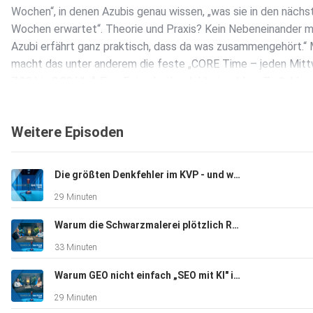
Wochen“, in denen Azubis genau wissen, „was sie in den nächs
Wochen erwartet“. Theorie und Praxis? Kein Nebeneinander m
Azubi erfährt ganz praktisch, dass da was zusammengehört.“ 
macht das unter anderem die feste „CORE Time – jeden Mit
7:30 bis 9:00 Uhr“. Eine Episode über Inklusion, klare Zielbilder
und die Erkenntnis: „Change ist personal.“
Weitere Episoden
Die größten Denkfehler im KVP - und wie es wirklich funktioniert
29 Minuten
Warum die Schwarzmalerei plötzlich Realität ist – zur Zukunft der deutschen Wirtschaft
33 Minuten
Warum GEO nicht einfach „SEO mit KI" ist – oder wie man sein Kerngeschäft neu erfindet
29 Minuten