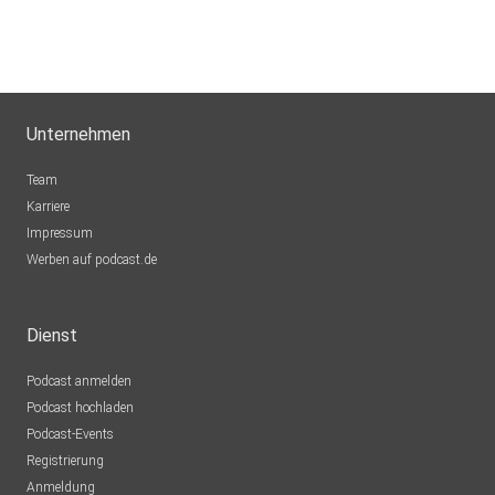
Unternehmen
Team
Karriere
Impressum
Werben auf podcast.de
Dienst
Podcast anmelden
Podcast hochladen
Podcast-Events
Registrierung
Anmeldung