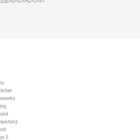
0
0
0
0
0
zu
licher
gswerks
örg
münd
ompetenz
und
on 5