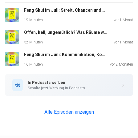
und
Leidenschaft, Erde für Ruhe und Genuss. Spannend wird’s
Feng Shui im Juli: Streit, Chancen und sensible Räume
dort, wo
19 Minuten
vor 1 Monat
beides zusammenkommt: Bedürfnisse erkennen, Sprache
finden,
Offen, hell, ungemütlich? Was Räume wirklich brauchen
Verhalten verstehen – ohne sich darin einzubetonieren. Am
32 Minuten
vor 1 Monat
Ende ist
Feng Shui im Juni: Kommunikation, Konflikte und Chancen
die Frage an euch: Macht es Dinge greifbarer, wenn man sie
in
16 Minuten
vor 2 Monaten
Elementen ausdrückt – oder wird’s dadurch nur
komplizierter, wo wir
In Podcasts werben
doch eigentlich lernen wollen, Bedürfnisse klar zu
Schalte jetzt Werbung in Podcasts.
benennen?
Schreibt uns, welche Gedanken euch in dieser Folge
gekommen sind.
Alle Episoden anzeigen