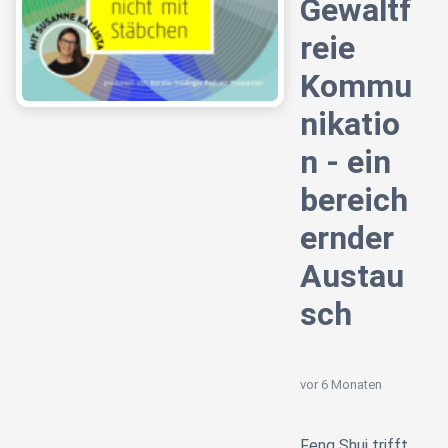
Gewaltf
reie
Kommu
nikatio
n - ein
bereich
ernder
Austau
sch
vor 6 Monaten
Feng Shui trifft