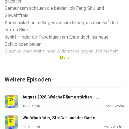
glücklich“.
Gemeinsam schauen die beiden, ob Feng Shui und
Gewaltfreie
Kommunikation mehr gemeinsam haben, als man auf den
ersten Blick
denkt – oder ob Typologien am Ende doch nur neue
Schubladen bauen.
Susanne beschreibt ihren Widerstand gegen „Ich bin halt
Mehr
so“-Denken
und fragt kritisch, ob Menschen die fünf Elemente nutzen,
um
Weitere Episoden
Verantwortung abzugeben. Julia hält dagegen: Die
Elemente sind
keine Etiketten, sondern eine Landkarte bzw. ein Werkzeug.
August 2026: Welche Räume stärken – und welche stressen
Metall
19 Minuten
vor 1 Woche
steht für Struktur und Klarheit, Wasser für Wissen und
Rückzug,
Wie Windräder, Straßen und der Garten auf das Zuhause wirken
Holz für Bewegung und Kommunikation, Feuer für Präsenz
32 Minuten
vor 3 Wochen