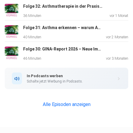
Themenschwerpunkte: • Angst und
Folge 32: Asthmatherapie in der Praxis: wenn Stufenschema auf Realität trifft
Depression bei COPD – häufiger als gedacht •
36 Minuten
vor 1 Monat
Früherkennung:
Symptome ernst nehmen, früh behandeln • Lungensport,
Folge 31: Asthma erkennen – warum Awareness der erste Therapieschritt ist
Selbsthilfe,
40 Minuten
vor 2 Monaten
Atemphysiotherapie als Stützen • Screening-Fragen zur
Folge 30: GINA-Report 2026 – Neue Impulse für die Asthmatherapie
Erleichterung
der Gesprächsführung • Psychotherapie & digitale
46 Minuten
vor 3 Monaten
Angebote
gezielt einsetzen Unsere Expert*innen: • Prof. Dr. Nikola
In Podcasts werben
Stenzel,
Schalte jetzt Werbung in Podcasts.
Psychologin, Psychologische Hochschule Berlin • Dr. med.
Christian
Gade, Pneumologe, Lüneburg • Dr. med. Sylva Mitterdiami,
Alle Episoden anzeigen
Hausärztin, Berlin Unsere 28. Podcast-Folge von
ATEMWEG wird sich
mit dem Thema Mukoviszidose im Erwachsenenalter in
befassen. Diese