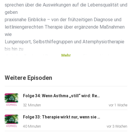
sprechen über die Auswirkungen auf die Lebensqualität und
geben
praxisnahe Einblicke – von der frühzeitigen Diagnose und
leitliniengerechten Therapie über ergänzende Maßnahmen
wie
Lungensport, Selbsthilfegruppen und Atemphysiotherapie
bis hin zu
Mehr
digitalen Tools und Screening-Fragen für psychische
Symptome.
Außerdem beleuchten sie, wie Schuldgefühle, Zeitdruck
Weitere Episoden
und Tabus die
ärztliche Kommunikation erschweren – und welche
niedrigschwelligen
Folge 34: Wenn Asthma „still“ wird: Remission als Therapieziel
Angebote wie z. B. die psychotherapeutische
32 Minuten
vor 1 Woche
Sprechstunde
unterstützen können. Ein kompakter Leitfaden für eine
Folge 33: Therapie wirkt nur, wenn sie ankommt – Asthma‑Adhärenz im Praxisalltag
ganzheitliche
40 Minuten
vor 3 Wochen
Versorgung von COPD-Patient*innen.