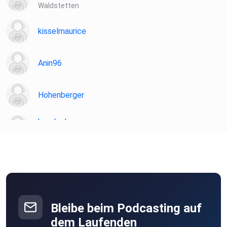
Waldstetten
kisselmaurice
Anin96
Hohenberger
beadoeb
Beuren
millischmidt
larissana
Berlin
Bleibe beim Podcasting auf
SabineO
dem Laufenden