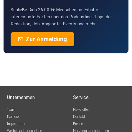
Singen
Schließe Dich 26.000+ Menschen an. Erhalte
gqteyioo
interessante Fakten über das Podcasting, Tipps der
Rottweil
Redaktion, Job-Angebote, Events und mehr.
plotzks
Zur Anmeldung
Muster
Unternehmen
Service
Team
Newsletter
Karriere
Kontakt
Impressum
Presse
Werben auf podcast.de
Nutzungsbedingungen