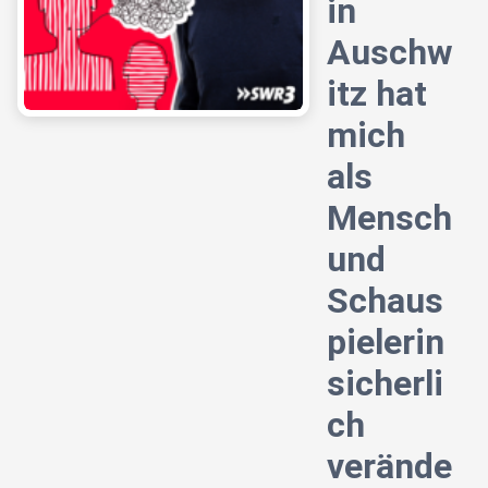
in
Auschw
itz hat
mich
als
Mensch
und
Schaus
pielerin
sicherli
ch
verände