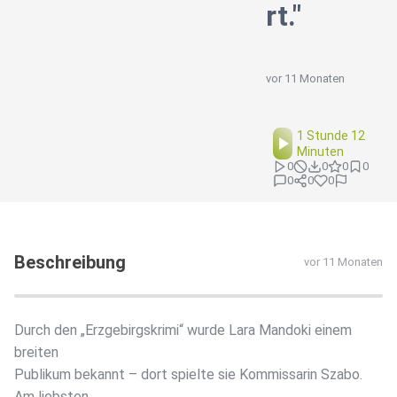
rt."
vor 11 Monaten
1 Stunde 12
Minuten
0
0
0
0
0
0
0
Beschreibung
vor 11 Monaten
Durch den „Erzgebirgskrimi“ wurde Lara Mandoki einem
breiten
Publikum bekannt – dort spielte sie Kommissarin Szabo.
Am liebsten