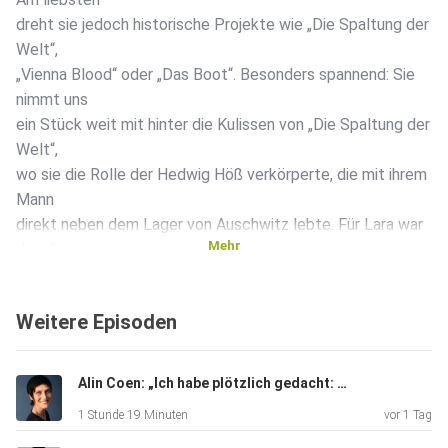
dreht sie jedoch historische Projekte wie „Die Spaltung der
Welt“,
„Vienna Blood“ oder „Das Boot“. Besonders spannend: Sie
nimmt uns
ein Stück weit mit hinter die Kulissen von „Die Spaltung der
Welt“,
wo sie die Rolle der Hedwig Höß verkörperte, die mit ihrem
Mann
direkt neben dem Lager von Auschwitz lebte. Für Lara war
Mehr
das die
bislang härteste Rolle – und wie sie an diese Dreharbeiten
herangegangen ist, schildert sie sehr bewegend. Auch ihre
Weitere Episoden
eigene
Familiengeschichte ist besonders: Ihr Vater Leslie floh mit
nur 21
Alin Coen: „Ich habe plötzlich gedacht: Bullerbü is the place to be“
Jahren aus Ungarn nach Deutschland. Warum er auch ihr
1 Stunde 19 Minuten
vor 1 Tag
damit eine