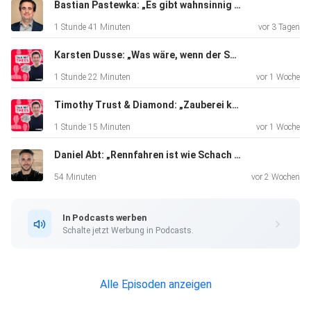
Lebensaufgabe mitgegeben hat, erzählt sie hier.
Bastian Pastewka: „Es gibt wahnsinnig viele Schauspielerinnen und Schauspieler, die eine Riesenmeise haben"
1 Stunde 41 Minuten
vor 3 Tagen
Karsten Dusse: „Was wäre, wenn der Sehnsuchtsort zum Tatort wird?“
1 Stunde 22 Minuten
vor 1 Woche
Timothy Trust & Diamond: „Zauberei kann durchaus gefährlich sein“
1 Stunde 15 Minuten
vor 1 Woche
Daniel Abt: „Rennfahren ist wie Schach auf einer Rakete“
54 Minuten
vor 2 Wochen
In Podcasts werben
Schalte jetzt Werbung in Podcasts.
Alle Episoden anzeigen