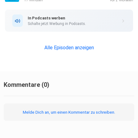
17 Minuten
vor 2 Monaten
Wochen
kostenlos testen. Und falls Sie uns nicht nur hören, sondern
In Podcasts werben
auch
Schalte jetzt Werbung in Podcasts.
lesen möchten, testen Sie jetzt 4 Wochen kostenlos DIE
ZEIT. Hier
geht's zum Angebot.
Alle Episoden anzeigen
Kommentare (0)
Melde Dich an, um einen Kommentar zu schreiben.