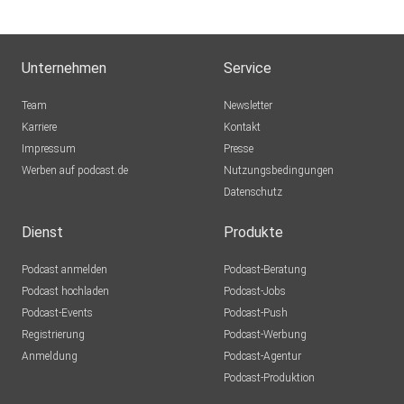
Unternehmen
Service
Team
Newsletter
Karriere
Kontakt
Impressum
Presse
Werben auf podcast.de
Nutzungsbedingungen
Datenschutz
Dienst
Produkte
Podcast anmelden
Podcast-Beratung
Podcast hochladen
Podcast-Jobs
Podcast-Events
Podcast-Push
Registrierung
Podcast-Werbung
Anmeldung
Podcast-Agentur
Podcast-Produktion