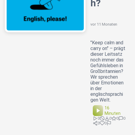
h?
vor 11 Monaten
"Keep calm and
carry on" – prägt
dieser Leitsatz
noch immer das
Gefühlsleben in
Großbritannien?
Wir sprechen
über Emotionen
in der
englischsprachi
gen Welt.
16
Minuten
0
0
0
0
0
0