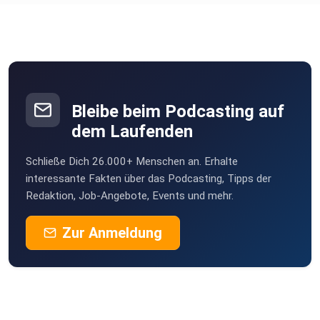
UTESChieder
Schwarzenfeld
tyuyybxh
Bleibe beim Podcasting auf
niceaandeasy
dem Laufenden
Berlin
Schließe Dich 26.000+ Menschen an. Erhalte
Gundarlo
interessante Fakten über das Podcasting, Tipps der
Stuttgart
Redaktion, Job-Angebote, Events und mehr.
BergerKri
Zur Anmeldung
Yuliya23
Chriskru