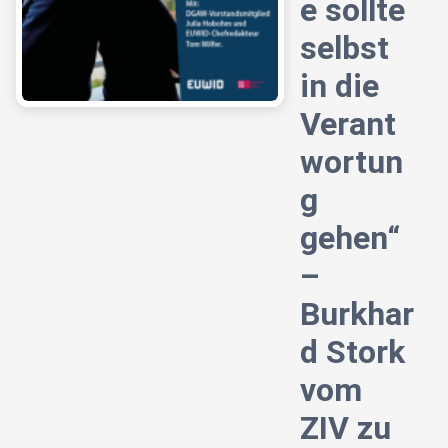
e sollte
selbst
in die
Verant
wortun
g
gehen“
–
Burkhar
d Stork
vom
ZIV zu