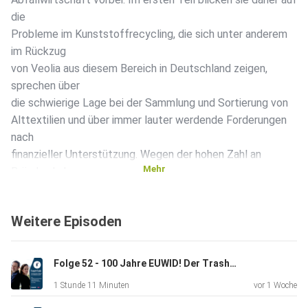
die
Probleme im Kunststoffrecycling, die sich unter anderem
im Rückzug
von Veolia aus diesem Bereich in Deutschland zeigen,
sprechen über
die schwierige Lage bei der Sammlung und Sortierung von
Alttextilien und über immer lauter werdende Forderungen
nach
finanzieller Unterstützung. Wegen der hohen Zahl an
Mehr
Bränden haben
sich zudem Verbände der Entsorgungswirtschaft erneut
mit einem
Weitere Episoden
dringenden Appell an die Politik gewandt. Außerdem gibt
es ein
Thema, das beim „Ruhepol der Abfallwirtschaft“ gehörig
Folge 52 - 100 Jahre EUWID! Der TrashTalk feiert mit!
für Puls
1 Stunde 11 Minuten
vor 1 Woche
gesorgt hat – und eine neue Rubrik. Und noch vieles mehr.