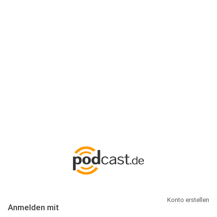
Anmeldung
Hallo Podcast-Hörer! Melde dich hier an. Dich erwarten 1 Million
abonnierbare Podcasts und alles, was Du rund um Podcasting
wissen musst.
Konto erstellen
Anmelden mit