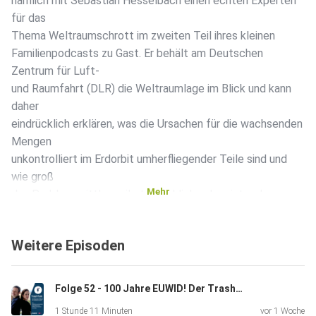
nämlich mit Sebastian Hesselbach einen echten Experten
für das
Thema Weltraumschrott im zweiten Teil ihres kleinen
Familienpodcasts zu Gast. Er behält am Deutschen
Zentrum für Luft-
und Raumfahrt (DLR) die Weltraumlage im Blick und kann
daher
eindrücklich erklären, was die Ursachen für die wachsenden
Mengen
unkontrolliert im Erdorbit umherfliegender Teile sind und
wie groß
Mehr
das Problem mittlerweile tatsächlich schon ist – „In
manchen
Bereichen ist es schon fünf vor zwölf!“. Er macht deutlich,
Weitere Episoden
mit
welch gravierenden Folgen man auch auf der Erde rechnen
muss, wenn
Folge 52 - 100 Jahre EUWID! Der TrashTalk feiert mit!
der befürchtete Kipppunkt beim Weltraumschrott erreicht
1 Stunde 11 Minuten
vor 1 Woche