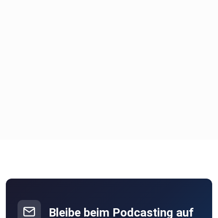
darüber hält sich bei Gewerkschaften genau wie bei der
mittelständischen Konkurrenz in Grenzen. Im Blaulicht-Teil
der
Folge geht es dieses Mal um Abfälle, die wegen fehlender
Notifizierung aus Tschechien zurück nach Deutschland
gebracht
wurden, und um einen gestoppten Gefahrgut-Lkw, der nicht
für die
Beförderung von Sondermüll zugelassen war, dessen A-
Schild am Heck
aber immerhin handgemalt war.
Bleibe beim Podcasting auf