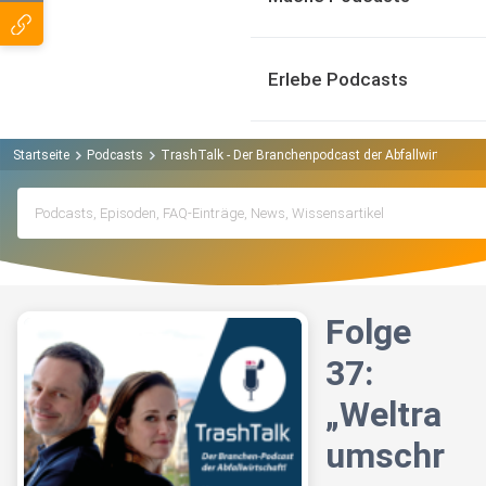
Erlebe Podcasts
Startseite
Podcasts
TrashTalk - Der Branchenpodcast der Abfallwirtschaft
Folge
37:
„Weltra
umschr