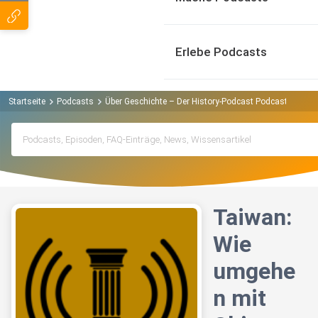
Erlebe Podcasts
Startseite
Podcasts
Über Geschichte – Der History-Podcast Podcast
Taiw
Taiwan:
Wie
umgehe
n mit