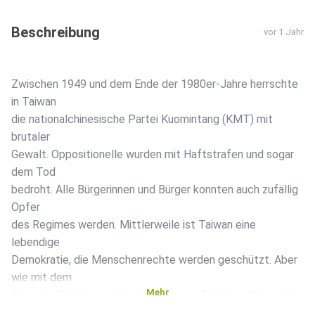
Beschreibung
vor 1 Jahr
Zwischen 1949 und dem Ende der 1980er-Jahre herrschte
in Taiwan
die nationalchinesische Partei Kuomintang (KMT) mit
brutaler
Gewalt. Oppositionelle wurden mit Haftstrafen und sogar
dem Tod
bedroht. Alle Bürgerinnen und Bürger konnten auch zufällig
Opfer
des Regimes werden. Mittlerweile ist Taiwan eine
lebendige
Demokratie, die Menschenrechte werden geschützt. Aber
wie mit dem
Mehr
Erbe der Diktatur und des langjährigen Diktators Chiang Kai-
shek