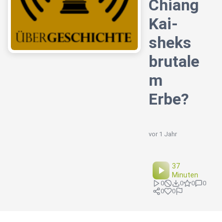
Chiang
Kai-
sheks
brutale
m
Erbe?
vor 1 Jahr
37
Minuten
0
0
0
0
0
0