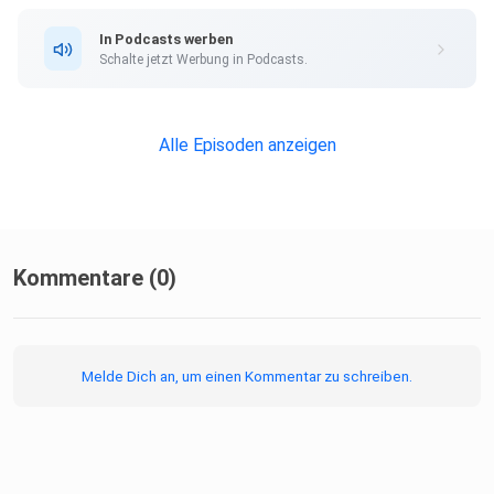
Unterstütze uns mit einem
In Podcasts werben
⁠⁠⁠⁠⁠⁠⁠⁠"Riffreporter"-Abo⁠⁠⁠⁠⁠⁠⁠⁠⁠⁠⁠⁠⁠! Das gibt es
Schalte jetzt Werbung in Podcasts.
bereits ab 10 Euro im Monat.
Alle Episoden anzeigen
Quellen und Tipps für diese Episode:
Kommentare (0)
- Klaus Bardenhagen 2024: Die wichtigste Insel der Welt:
Was Sie
Melde Dich an, um einen Kommentar zu schreiben.
wissen müssen, um Taiwan zu verstehen. Freiburg: Herder.
- David Demes/Frédéric Krumbein 2024: Taiwan: Asiens