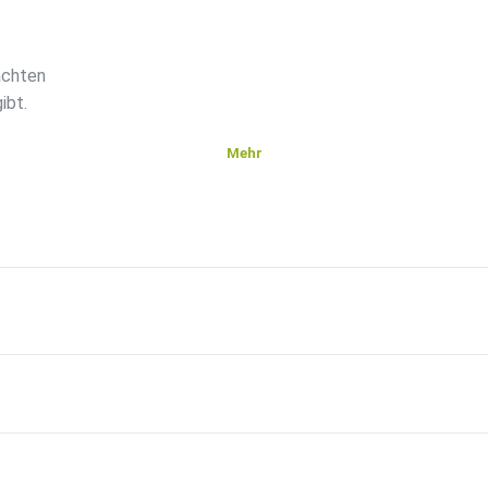
achten
ibt.
Mehr
cke
Dich
älen