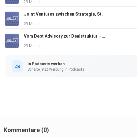
29 Minuten
marcelbrix.official LinkedIn: / oliver-kolb-blok-management /
marcel-brix Spotify: https://open.spotify.com/show/3LiT92q..
Joint Ventures zwischen Strategie, Struktur und Stolperfallen – mit Michael Sinhart (#133)
Apple Podcast: https://podcasts.apple.com/de/podcast...
39 Minuten
Vom Debt Advisory zur Dealstruktur – mit Markus Fong (# 132)
39 Minuten
In Podcasts werben
Schalte jetzt Werbung in Podcasts.
Kommentare (0)