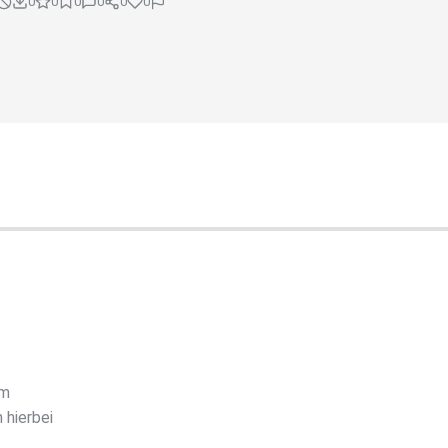
0
0
0
0
0
0
um
hierbei