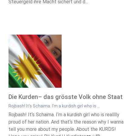
Steuergeld ihre Macht sichert und d...
Die Kurden– das grösste Volk ohne Staat
Rojbash! It‘s Schaima. I‘m a kurdish girl who is …
Rojbash! It‘s Schaima. I‘m a kurdish girl who is realllly
proud of her nation. And that‘s the reason why I wanna
tell you more about my people. About the KURDS!