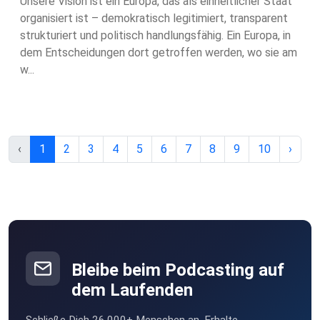
Unsere Vision ist ein Europa, das als einheitlicher Staat
organisiert ist – demokratisch legitimiert, transparent
strukturiert und politisch handlungsfähig. Ein Europa, in
dem Entscheidungen dort getroffen werden, wo sie am
w...
‹
1
2
3
4
5
6
7
8
9
10
›
Bleibe beim Podcasting auf
dem Laufenden