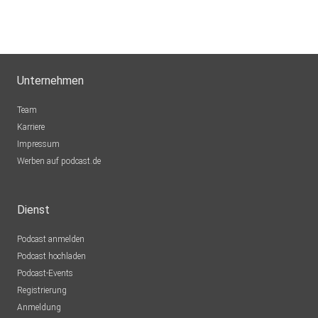
Unternehmen
Team
Karriere
Impressum
Werben auf podcast.de
Dienst
Podcast anmelden
Podcast hochladen
Podcast-Events
Registrierung
Anmeldung