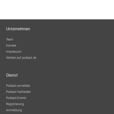
Unternehmen
Team
Karriere
Impressum
Werben auf podcast.de
Dienst
Podcast anmelden
Podcast hochladen
Podcast-Events
Registrierung
Anmeldung