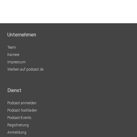
Unternehmen
Team
Karriere
Impressum
Werben auf podcast.de
Dienst
Podcast anmelden
Podcast hochladen
Podcast-Events
Registrierung
Anmeldung