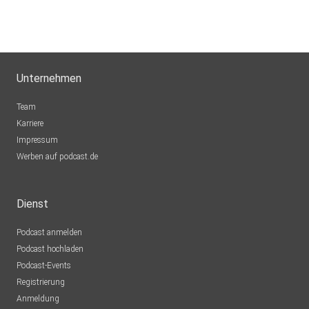
Unternehmen
Team
Karriere
Impressum
Werben auf podcast.de
Dienst
Podcast anmelden
Podcast hochladen
Podcast-Events
Registrierung
Anmeldung