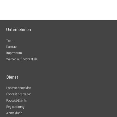
Unternehmen
Team
Karriere
Impressum
Werben auf podcast.de
Dienst
Podcast anmelden
Podcast hochladen
Podcast-Events
Registrierung
Anmeldung