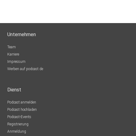
Unternehmen
Team
Karriere
Impressum
Werben auf podcast.de
Dienst
Podcast anmelden
Podcast hochladen
Podcast-Events
Registrierung
Anmeldung