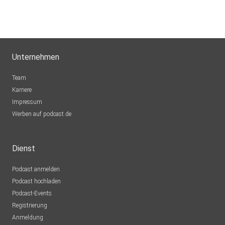
Unternehmen
Team
Karriere
Impressum
Werben auf podcast.de
Dienst
Podcast anmelden
Podcast hochladen
Podcast-Events
Registrierung
Anmeldung