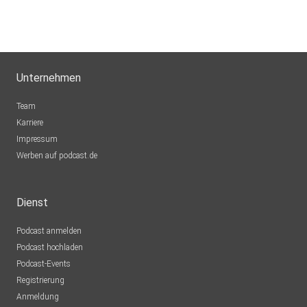
Unternehmen
Team
Karriere
Impressum
Werben auf podcast.de
Dienst
Podcast anmelden
Podcast hochladen
Podcast-Events
Registrierung
Anmeldung