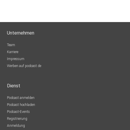
Unternehmen
Team
Karriere
Impressum
Werben auf podcast.de
Dienst
Podcast anmelden
Podcast hochladen
Podcast-Events
Registrierung
Anmeldung