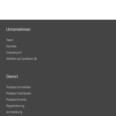
Unternehmen
Team
Karriere
Impressum
Werben auf podcast.de
Dienst
Podcast anmelden
Podcast hochladen
Podcast-Events
Registrierung
Anmeldung