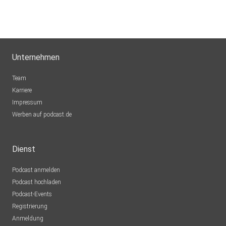
Unternehmen
Team
Karriere
Impressum
Werben auf podcast.de
Dienst
Podcast anmelden
Podcast hochladen
Podcast-Events
Registrierung
Anmeldung