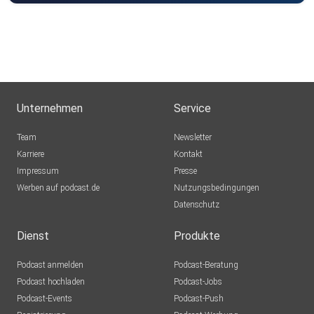
Unternehmen
Service
Team
Newsletter
Karriere
Kontakt
Impressum
Presse
Werben auf podcast.de
Nutzungsbedingungen
Datenschutz
Dienst
Produkte
Podcast anmelden
Podcast-Beratung
Podcast hochladen
Podcast-Jobs
Podcast-Events
Podcast-Push