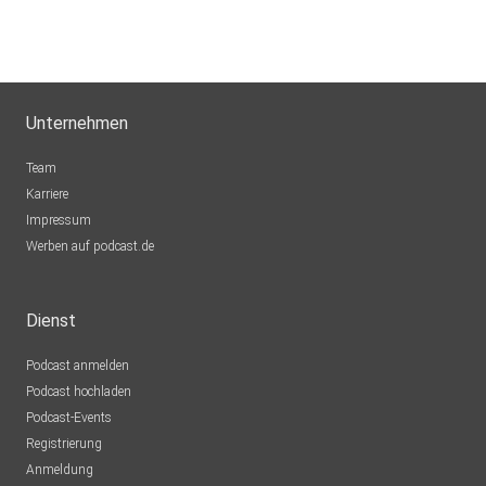
Unternehmen
Team
Karriere
Impressum
Werben auf podcast.de
Dienst
Podcast anmelden
Podcast hochladen
Podcast-Events
Registrierung
Anmeldung