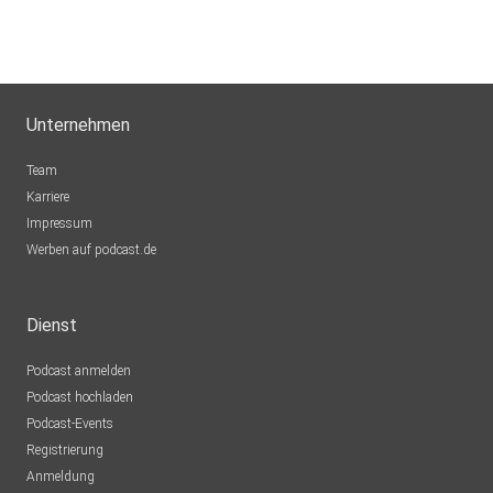
Unternehmen
Team
Karriere
Impressum
Werben auf podcast.de
Dienst
Podcast anmelden
Podcast hochladen
Podcast-Events
Registrierung
Anmeldung