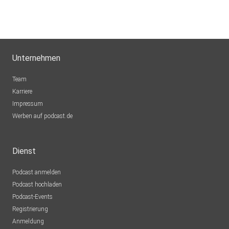
Unternehmen
Team
Karriere
Impressum
Werben auf podcast.de
Dienst
Podcast anmelden
Podcast hochladen
Podcast-Events
Registrierung
Anmeldung