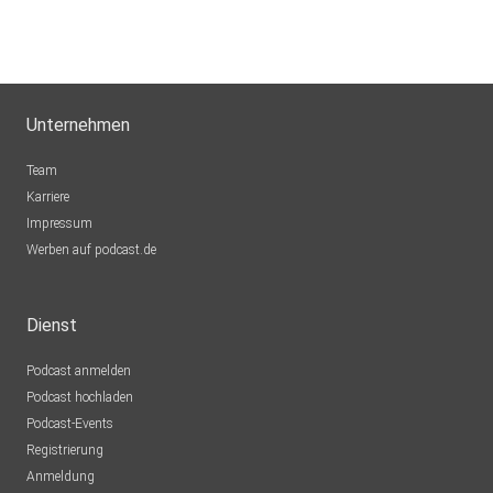
Unternehmen
Team
Karriere
Impressum
Werben auf podcast.de
Dienst
Podcast anmelden
Podcast hochladen
Podcast-Events
Registrierung
Anmeldung