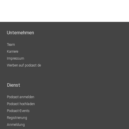
Unternehmen
Team
Karriere
Impressum
Werben auf podcast.de
Dienst
Podcast anmelden
Podcast hochladen
Podcast-Events
Registrierung
Anmeldung