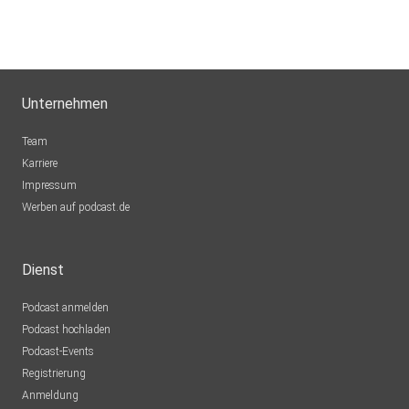
Unternehmen
Team
Karriere
Impressum
Werben auf podcast.de
Dienst
Podcast anmelden
Podcast hochladen
Podcast-Events
Registrierung
Anmeldung