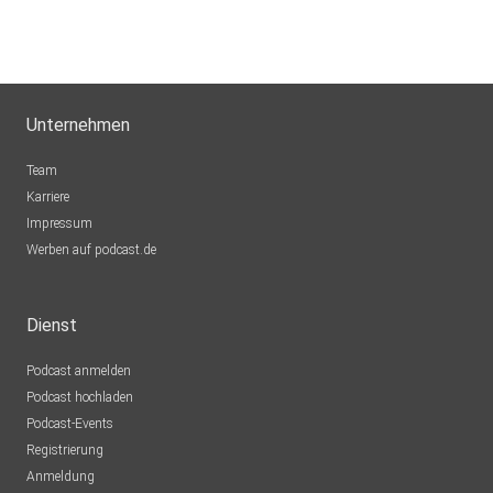
Unternehmen
Team
Karriere
Impressum
Werben auf podcast.de
Dienst
Podcast anmelden
Podcast hochladen
Podcast-Events
Registrierung
Anmeldung