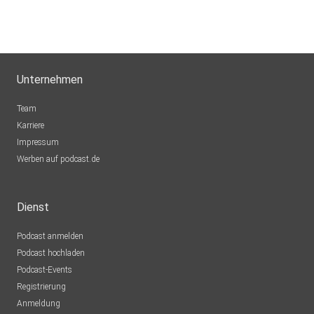
Unternehmen
Team
Karriere
Impressum
Werben auf podcast.de
Dienst
Podcast anmelden
Podcast hochladen
Podcast-Events
Registrierung
Anmeldung