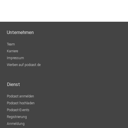
Unternehmen
Team
Karriere
Impressum
Werben auf podcast.de
Dienst
Podcast anmelden
Podcast hochladen
Podcast-Events
Registrierung
Anmeldung