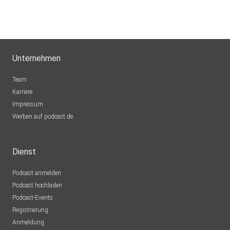
Unternehmen
Team
Karriere
Impressum
Werben auf podcast.de
Dienst
Podcast anmelden
Podcast hochladen
Podcast-Events
Registrierung
Anmeldung