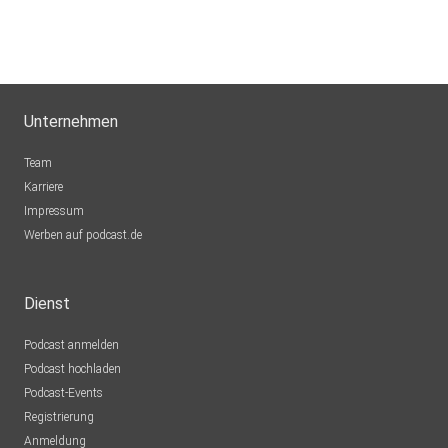
Unternehmen
Team
Karriere
Impressum
Werben auf podcast.de
Dienst
Podcast anmelden
Podcast hochladen
Podcast-Events
Registrierung
Anmeldung