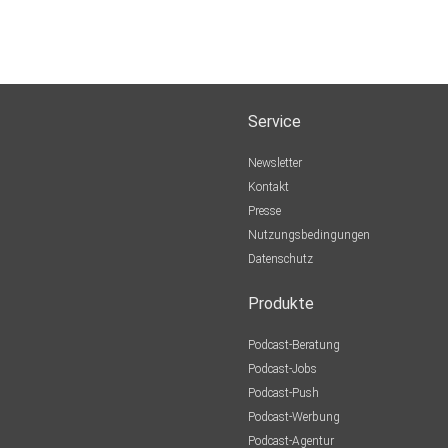
Service
Newsletter
Kontakt
Presse
Nutzungsbedingungen
Datenschutz
Produkte
Podcast-Beratung
Podcast-Jobs
Podcast-Push
Podcast-Werbung
Podcast-Agentur