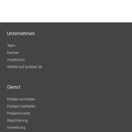
Unternehmen
Team
Karriere
Impressum
Werben auf podcast.de
Dienst
Podcast anmelden
Podcast hochladen
Podcast-Events
Registrierung
Anmeldung