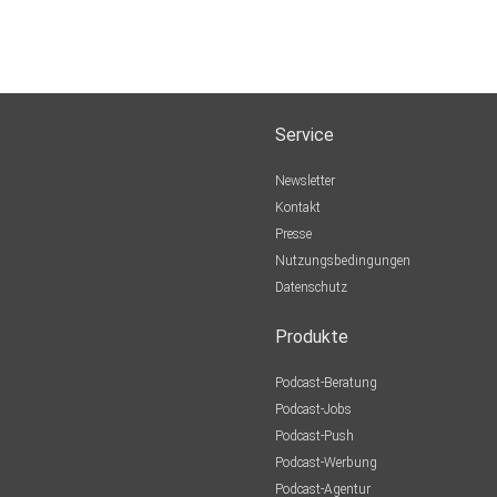
Service
Newsletter
Kontakt
Presse
Nutzungsbedingungen
Datenschutz
Produkte
Podcast-Beratung
Podcast-Jobs
Podcast-Push
Podcast-Werbung
Podcast-Agentur