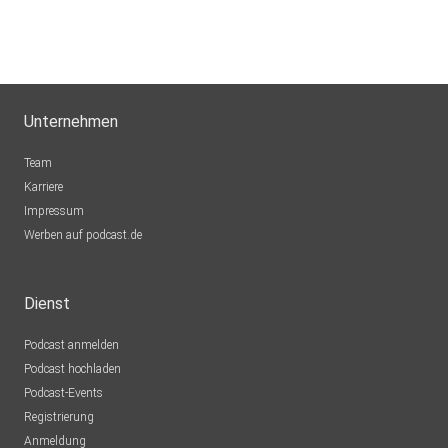
Unternehmen
Team
Karriere
Impressum
Werben auf podcast.de
Dienst
Podcast anmelden
Podcast hochladen
Podcast-Events
Registrierung
Anmeldung