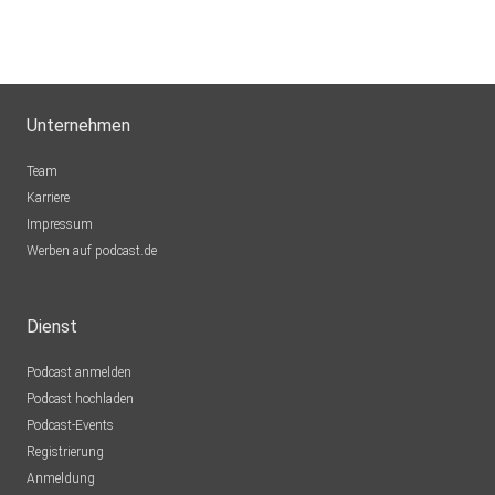
Unternehmen
Team
Karriere
Impressum
Werben auf podcast.de
Dienst
Podcast anmelden
Podcast hochladen
Podcast-Events
Registrierung
Anmeldung