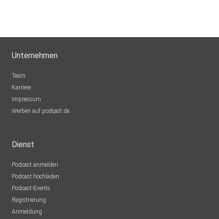
Unternehmen
Team
Karriere
Impressum
Werben auf podcast.de
Dienst
Podcast anmelden
Podcast hochladen
Podcast-Events
Registrierung
Anmeldung