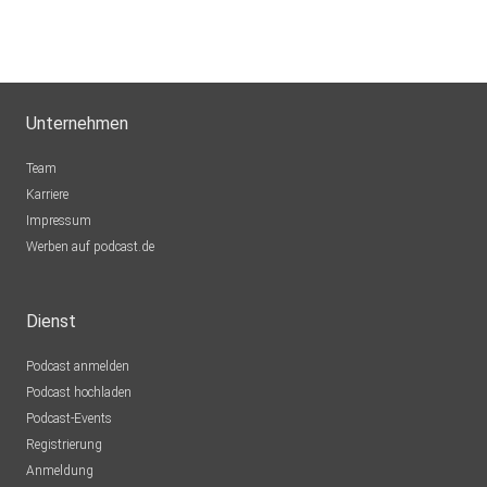
Unternehmen
Team
Karriere
Impressum
Werben auf podcast.de
Dienst
Podcast anmelden
Podcast hochladen
Podcast-Events
Registrierung
Anmeldung